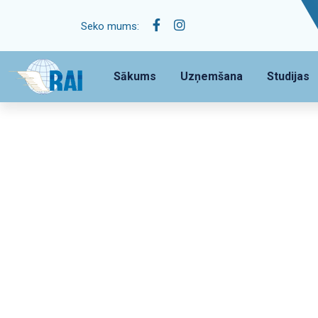
Seko mums:
Sākums
Uzņemšana
Studijas