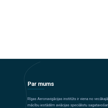
Par mums
Rīgas Aeronavigācijas institūts ir viena no vecākaj
mācību iestādēm aviācijas speciālistu sagatavoša