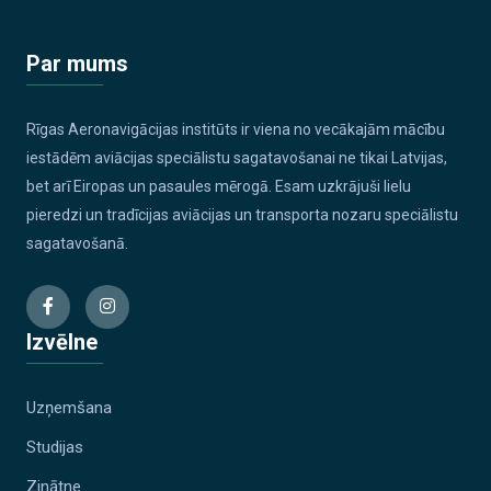
Par mums
Rīgas Aeronavigācijas institūts ir viena no vecākajām mācību
iestādēm aviācijas speciālistu sagatavošanai ne tikai Latvijas,
bet arī Eiropas un pasaules mērogā. Esam uzkrājuši lielu
pieredzi un tradīcijas aviācijas un transporta nozaru speciālistu
sagatavošanā.
Izvēlne
Uzņemšana
Studijas
Zinātne