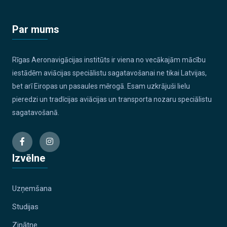
Par mums
Rīgas Aeronavigācijas institūts ir viena no vecākajām mācību
iestādēm aviācijas speciālistu sagatavošanai ne tikai Latvijas,
bet arī Eiropas un pasaules mērogā. Esam uzkrājuši lielu
pieredzi un tradīcijas aviācijas un transporta nozaru speciālistu
sagatavošanā.
Izvēlne
Uzņemšana
Studijas
Zinātne