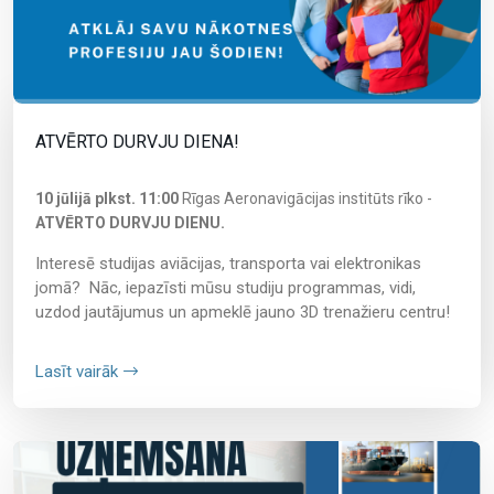
ATVĒRTO DURVJU DIENA!
10 jūlijā plkst. 11:00
Rīgas Aeronavigācijas institūts rīko -
ATVĒRTO DURVJU DIENU.
Interesē studijas aviācijas, transporta vai elektronikas
jomā? Nāc, iepazīsti mūsu studiju programmas, vidi,
uzdod jautājumus un apmeklē jauno 3D trenažieru centru!
Lasīt vairāk