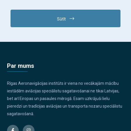
Sūtīt
Par mums
Rīgas Aeronavigācijas institūts ir viena no vecākajām mācību
iestādēm aviācijas speciālistu sagatavošanai ne tikai Latvijas,
bet arī Eiropas un pasaules mērogā. Esam uzkrājuši lielu
pieredzi un tradīcijas aviācijas un transporta nozaru speciālistu
sagatavošanā.