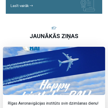
Lasīt vairāk
JAUNĀKĀS ZIŅAS
Rīgas Aeronavigācijas institūts svin dzimšanas dienu!