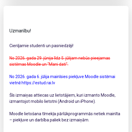
Uzmanību!
Cienījamie studenti un pasniedzēji!
No 2026. gada 29. jūnija līdz 5. jūlijam nebūs pieejamas
sistēmas Moodle un “Mani dati”.
No 2026. gada 6. jūlija mainīsies piekļuve Moodle sistēmai
vietnē https://estud.rai.lv
Šīs izmaiņas attiecas uz lietotājiem, kuri izmanto Moodle,
izmantojot mobilo lietotni (Android un iPhone).
Moodle lietošana tīmekļa pārlūkprogrammās netiek mainīta
– piekļuve un darbība paliek bez izmaiņām.