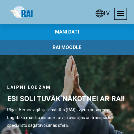
LV
MANI DATI
RAI MOODLE
LAIPNI LŪDZAM
ESI SOLI TUVĀK NĀKOTNEI AR RAI!
Rīgas Aeronavigācijas institūts (RAI) - viena ar pieredzi
bagātākā mācību iestādē Latvijā aviācijas un transportu
speciālistu sagatavošanas sfērā.