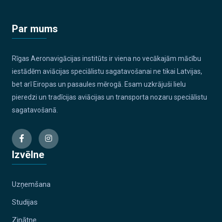
Par mums
Rīgas Aeronavigācijas institūts ir viena no vecākajām mācību
iestādēm aviācijas speciālistu sagatavošanai ne tikai Latvijas,
bet arī Eiropas un pasaules mērogā. Esam uzkrājuši lielu
pieredzi un tradīcijas aviācijas un transporta nozaru speciālistu
sagatavošanā.
Izvēlne
Uzņemšana
Studijas
Zinātne