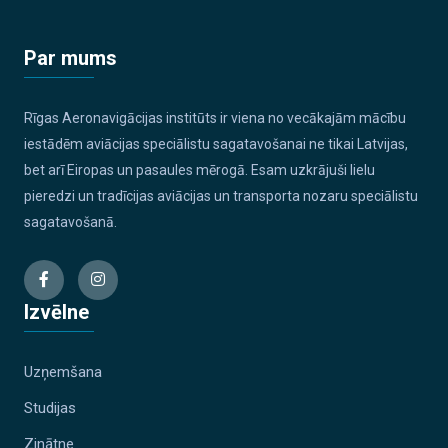
Par mums
Rīgas Aeronavigācijas institūts ir viena no vecākajām mācību
iestādēm aviācijas speciālistu sagatavošanai ne tikai Latvijas,
bet arī Eiropas un pasaules mērogā. Esam uzkrājuši lielu
pieredzi un tradīcijas aviācijas un transporta nozaru speciālistu
sagatavošanā.
Izvēlne
Uzņemšana
Studijas
Zinātne