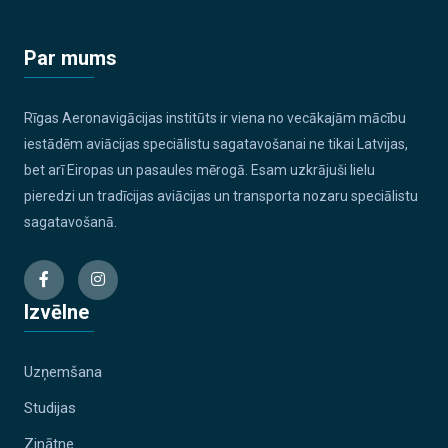
Par mums
Rīgas Aeronavigācijas institūts ir viena no vecākajām mācību
iestādēm aviācijas speciālistu sagatavošanai ne tikai Latvijas,
bet arī Eiropas un pasaules mērogā. Esam uzkrājuši lielu
pieredzi un tradīcijas aviācijas un transporta nozaru speciālistu
sagatavošanā.
Izvēlne
Uzņemšana
Studijas
Zinātne