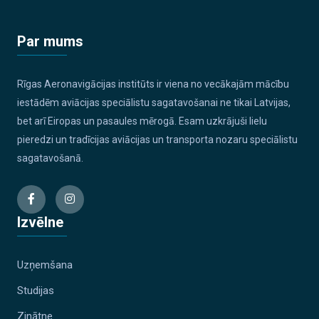
Par mums
Rīgas Aeronavigācijas institūts ir viena no vecākajām mācību
iestādēm aviācijas speciālistu sagatavošanai ne tikai Latvijas,
bet arī Eiropas un pasaules mērogā. Esam uzkrājuši lielu
pieredzi un tradīcijas aviācijas un transporta nozaru speciālistu
sagatavošanā.
Izvēlne
Uzņemšana
Studijas
Zinātne