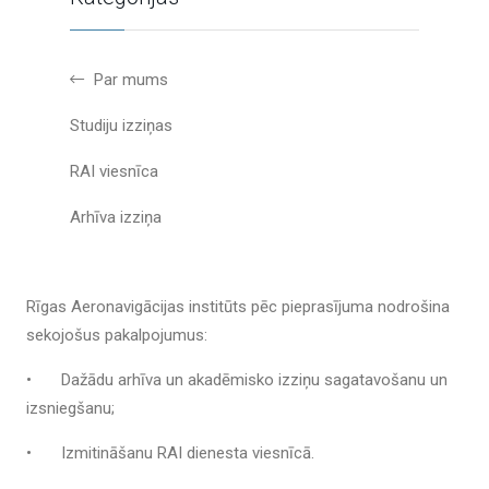
Par mums
Studiju izziņas
RAI viesnīca
Arhīva izziņa
Rīgas Aeronavigācijas institūts pēc pieprasījuma nodrošina
sekojošus pakalpojumus:
•
Dažādu arhīva un akadēmisko izziņu sagatavošanu un
izsniegšanu;
•
Izmitināšanu RAI dienesta viesnīcā.