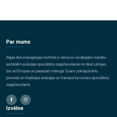
Par mums
Rīgas Aeronavigācijas institūts ir viena no vecākajām mācību
iestādēm aviācijas speciālistu sagatavošanai ne tikai Latvijas,
bet arī Eiropas un pasaules mērogā. Esam uzkrājuši lielu
pieredzi un tradīcijas aviācijas un transporta nozaru speciālistu
sagatavošanā.
Izvēlne