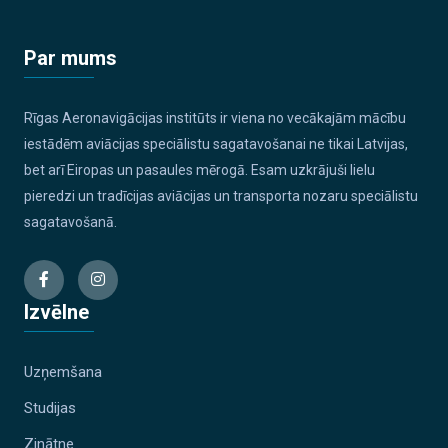
Par mums
Rīgas Aeronavigācijas institūts ir viena no vecākajām mācību
iestādēm aviācijas speciālistu sagatavošanai ne tikai Latvijas,
bet arī Eiropas un pasaules mērogā. Esam uzkrājuši lielu
pieredzi un tradīcijas aviācijas un transporta nozaru speciālistu
sagatavošanā.
Izvēlne
Uzņemšana
Studijas
Zinātne