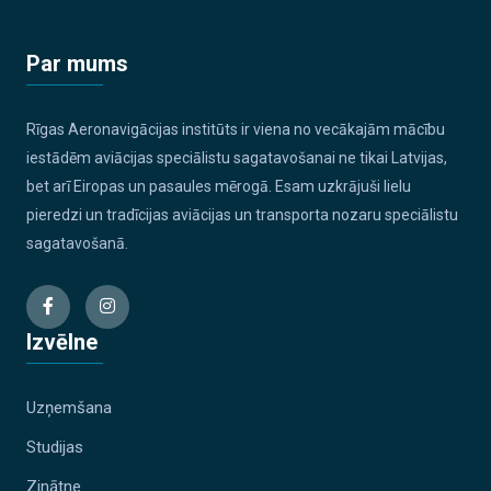
Par mums
Rīgas Aeronavigācijas institūts ir viena no vecākajām mācību
iestādēm aviācijas speciālistu sagatavošanai ne tikai Latvijas,
bet arī Eiropas un pasaules mērogā. Esam uzkrājuši lielu
pieredzi un tradīcijas aviācijas un transporta nozaru speciālistu
sagatavošanā.
Izvēlne
Uzņemšana
Studijas
Zinātne