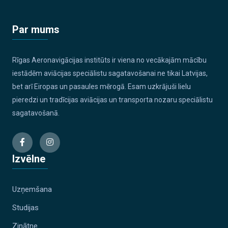
Par mums
Rīgas Aeronavigācijas institūts ir viena no vecākajām mācību
iestādēm aviācijas speciālistu sagatavošanai ne tikai Latvijas,
bet arī Eiropas un pasaules mērogā. Esam uzkrājuši lielu
pieredzi un tradīcijas aviācijas un transporta nozaru speciālistu
sagatavošanā.
Izvēlne
Uzņemšana
Studijas
Zinātne