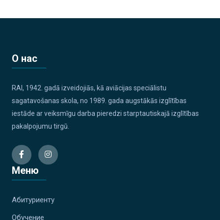
О нас
RAI, 1942. gadā izveidojiās, kā aviācijas speciālistu
sagatavošanas skola, no 1989. gada augstākās izglītības
iestāde ar veiksmīgu darba pieredzi starptautiskajā izglītības
pakalpojumu tirgū.
Меню
Абитуриенту
Обучение