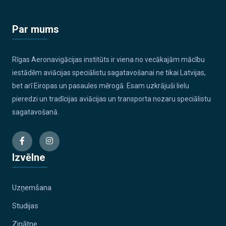
Par mums
Rīgas Aeronavigācijas institūts ir viena no vecākajām mācību
iestādēm aviācijas speciālistu sagatavošanai ne tikai Latvijas,
bet arī Eiropas un pasaules mērogā. Esam uzkrājuši lielu
pieredzi un tradīcijas aviācijas un transporta nozaru speciālistu
sagatavošanā.
Izvēlne
Uzņemšana
Studijas
Zinātne