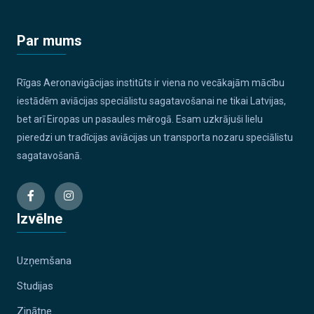
Par mums
Rīgas Aeronavigācijas institūts ir viena no vecākajām mācību
iestādēm aviācijas speciālistu sagatavošanai ne tikai Latvijas,
bet arī Eiropas un pasaules mērogā. Esam uzkrājuši lielu
pieredzi un tradīcijas aviācijas un transporta nozaru speciālistu
sagatavošanā.
Izvēlne
Uzņemšana
Studijas
Zinātne