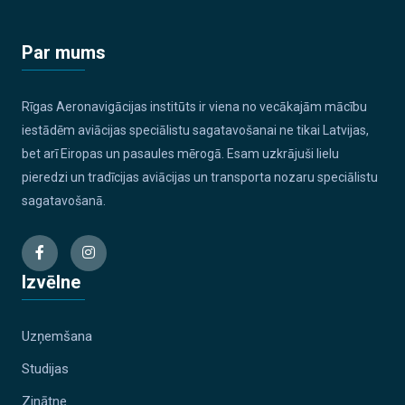
Par mums
Rīgas Aeronavigācijas institūts ir viena no vecākajām mācību
iestādēm aviācijas speciālistu sagatavošanai ne tikai Latvijas,
bet arī Eiropas un pasaules mērogā. Esam uzkrājuši lielu
pieredzi un tradīcijas aviācijas un transporta nozaru speciālistu
sagatavošanā.
Izvēlne
Uzņemšana
Studijas
Zinātne