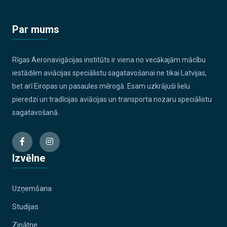
Par mums
Rīgas Aeronavigācijas institūts ir viena no vecākajām mācību
iestādēm aviācijas speciālistu sagatavošanai ne tikai Latvijas,
bet arī Eiropas un pasaules mērogā. Esam uzkrājuši lielu
pieredzi un tradīcijas aviācijas un transporta nozaru speciālistu
sagatavošanā.
Izvēlne
Uzņemšana
Studijas
Zinātne