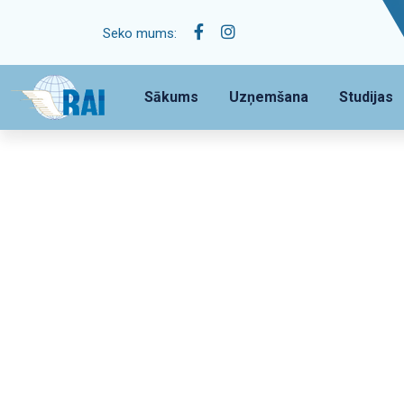
Seko mums:
Sākums
Uzņemšana
Studijas