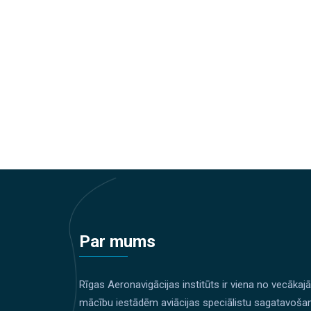
Par mums
Rīgas Aeronavigācijas institūts ir viena no vecākaj
mācību iestādēm aviācijas speciālistu sagatavoša