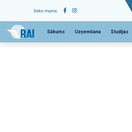
Seko mums:
Sākums
Uzņemšana
Studijas