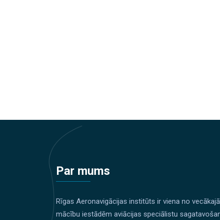
Par mums
Rīgas Aeronavigācijas institūts ir viena no vecākaj
mācību iestādēm aviācijas speciālistu sagatavoša