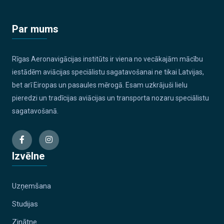
Par mums
Rīgas Aeronavigācijas institūts ir viena no vecākajām mācību
iestādēm aviācijas speciālistu sagatavošanai ne tikai Latvijas,
bet arī Eiropas un pasaules mērogā. Esam uzkrājuši lielu
pieredzi un tradīcijas aviācijas un transporta nozaru speciālistu
sagatavošanā.
Izvēlne
Uzņemšana
Studijas
Zinātne