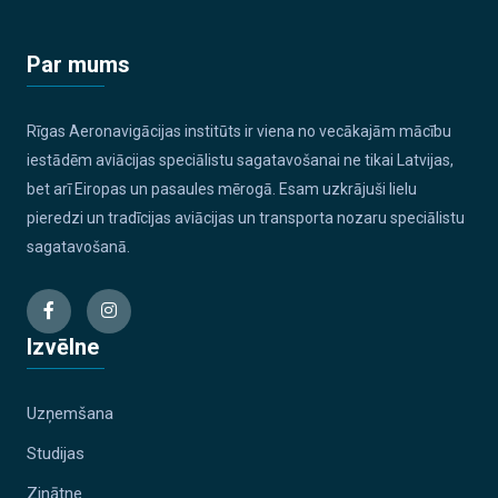
Par mums
Rīgas Aeronavigācijas institūts ir viena no vecākajām mācību
iestādēm aviācijas speciālistu sagatavošanai ne tikai Latvijas,
bet arī Eiropas un pasaules mērogā. Esam uzkrājuši lielu
pieredzi un tradīcijas aviācijas un transporta nozaru speciālistu
sagatavošanā.
Izvēlne
Uzņemšana
Studijas
Zinātne