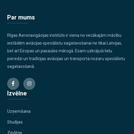
Par mums
Rīgas Aeronavigācijas institūts ir viena no vecākajām mācību
iestādēm aviācijas speciālistu sagatavošanai ne tikai Latvijas,
bet arī Eiropas un pasaules mērogā. Esam uzkrājuši lielu
pieredzi un tradīcijas aviācijas un transporta nozaru speciālistu
sagatavošanā.
Izvēlne
Uzņemšana
Studijas
Zinātne