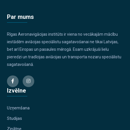
Par mums
Rīgas Aeronavigācijas institūts ir viena no vecākajām mācību
iestādēm aviācijas speciālistu sagatavošanai ne tikai Latvijas,
bet arī Eiropas un pasaules mērogā. Esam uzkrājuši lielu
pieredzi un tradīcijas aviācijas un transporta nozaru speciālistu
sagatavošanā.
Izvēlne
Uzņemšana
Studijas
Zinātne